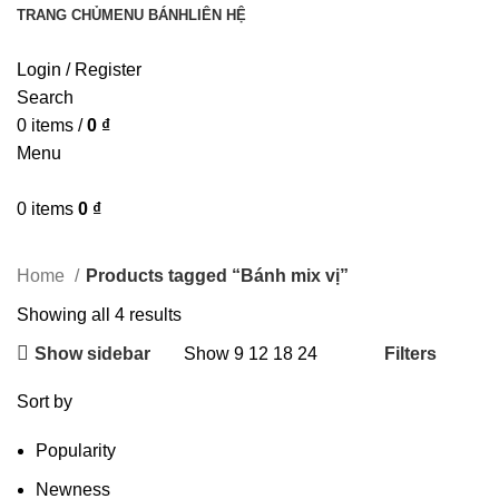
TRANG CHỦ
MENU BÁNH
LIÊN HỆ
Login / Register
Search
0
items
/
0
₫
Menu
0
items
0
₫
Categories
Home
Products tagged “Bánh mix vị”
Showing all 4 results
Show sidebar
Filters
Show
9
12
18
24
Sort by
Popularity
Newness